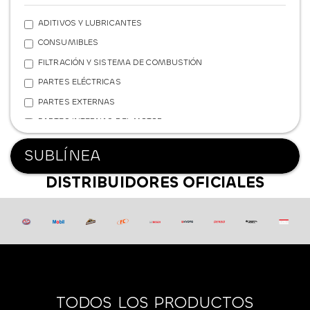
ADITIVOS Y LUBRICANTES
CONSUMIBLES
FILTRACIÓN Y SISTEMA DE COMBUSTIÓN
PARTES ELÉCTRICAS
PARTES EXTERNAS
PARTES INTERNAS DEL MOTOR
REFRIGERACIÓN
SUBLÍNEA
SISTEMA DE FRENOS
DISTRIBUIDORES OFICIALES
SISTEMA DE SUSPENSIÓN
TRANSMISIÓN Y POTENCIA
FERRETERÍA
TODOS LOS PRODUCTOS