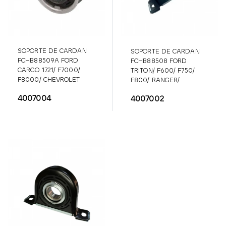
SOPORTE DE CARDAN
SOPORTE DE CARDAN
FCHB88509A FORD
FCHB88508 FORD
CARGO 1721/ F7000/
TRITON/ F600/ F750/
F8000/ CHEVROLET
F800/ RANGER/
KODIAK/ IVECO ENCAVA
CHEVROLET C60/ C70
4007004
4007002
3100/3300
HB88509A
HB88508