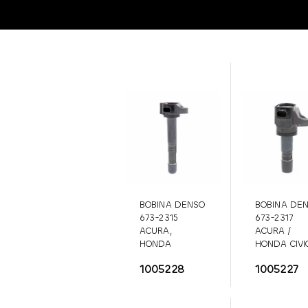
BOBINA DENSO
BOBINA DE
673-2315
673-2317
ACURA,
ACURA /
HONDA
HONDA CIVI
ACCORD, CR-V,
673-2317
1005228
1005227
ILX, TLX 2013-
2022
673-2315