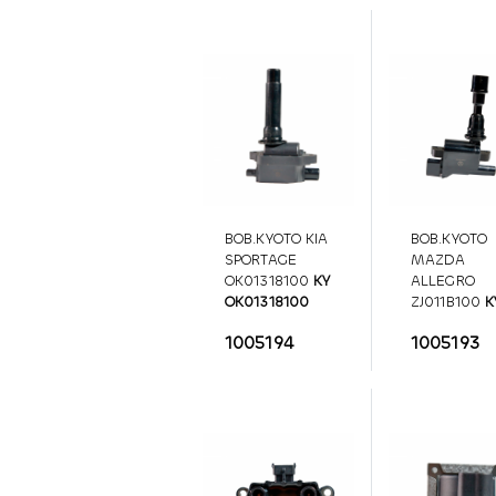
BOB.KYOTO KIA
BOB.KYOTO
SPORTAGE
MAZDA
OK01318100
KY
ALLEGRO
OK01318100
ZJ011B100
K
ZJ011B100
1005194
1005193