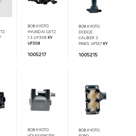
BOB.KYOTO
BOB.KYOTO
ETZ
HYUNDAI GETZ
DODGE
Y
1.3 UF308
KY
CALIBER 3
UF308
PINES UF557
KY
UF557
1005217
1005215
BOB.KYOTO
BOB.KYOTO
VOLKSWAGEN
FORD