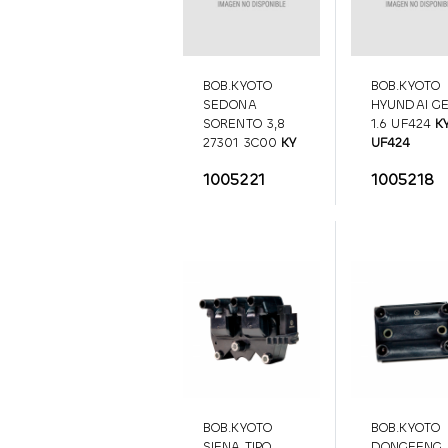
BOB.KYOTO
BOB.KYOTO
SEDONA
HYUNDAI G
SORENTO 3,8
1.6 UF424
K
27301 3C00
KY
UF424
27301 3C00
1005221
1005218
BOB.KYOTO
BOB.KYOTO
SIENA TIPO
DONGFENG