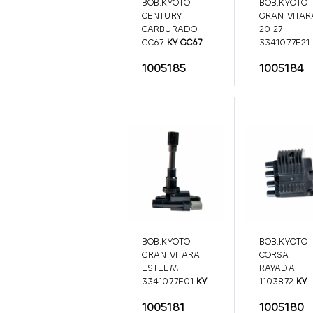
BOB.KYOTO
BOB.KYOTO
CENTURY
GRAN VITAR
CARBURADO
20 27
GC67
KY GC67
3341077E21
3341077E21
1005185
1005184
BOB.KYOTO
BOB.KYOTO
GRAN VITARA
CORSA
ESTEEM
RAYADA
3341077E01
KY
1103872
KY
33410770
1103872
1005181
1005180