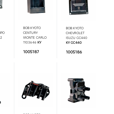
BOB.KYOTO
BOB.KYOTO
IPO
CENTURY
CHEVROLET
62
MONTE CARLO
ISUZU GC440
1103646
KY
KY GC440
1103646
1005187
1005186