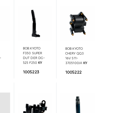
BOB.KYOTO
BOB.KYOTO
F350 SUPER
CHERY QQ3
-
DUT DER DG-
16V S11-
525 F250
KY
3705100JA
KY
0
DG-525
S11-3705100JA
1005223
1005222