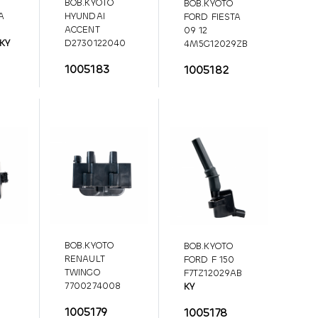
BOB.KYOTO
BOB.KYOTO
A
HYUNDAI
FORD FIESTA
ACCENT
09 12
KY
D2730122040
4M5G12029ZB
KY
KY
1005183
1005182
D2730122040
4M5G12029ZB
BOB.KYOTO
BOB.KYOTO
RENAULT
FORD F 150
TWINGO
F7TZ12029AB
7700274008
KY
KY
F7TZ12029AB
1005179
1005178
7700274008