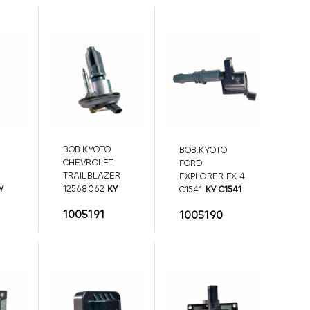
BOB.KYOTO
BOB.KYOTO
CHEVROLET
FORD
TRAILBLAZER
EXPLORER FX 4
Y
12568062
KY
C1541
KY C1541
12568062
1005191
1005190