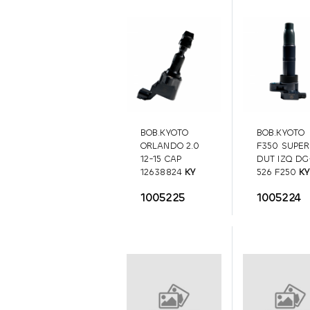
BOB.KYOTO
BOB.KYOTO
ORLANDO 2.0
F350 SUPER
12-15 CAP
DUT IZQ DG
12638824
KY
526 F250
KY
12638824
DG-526 F25
1005225
1005224