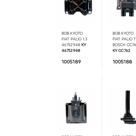
BOB.KYOTO
BOB.KYOTO
FIAT PALIO 1.3
FIAT PALIO T
46752948
KY
BOSCH GC7
46752948
KY GC762
1005189
1005188