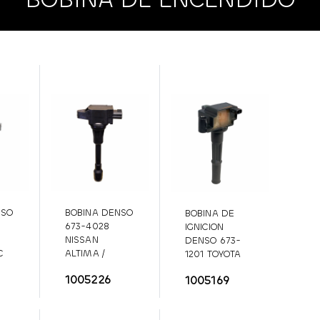
NSO
BOBINA DENSO
BOBINA DE
673-4028
IGNICION
NISSAN
DENSO 673-
C
ALTIMA /
1201 TOYOTA
INFINITI
673-
673-1201
1005226
1005169
4028