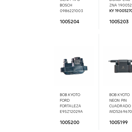
BOSCH
ZNA 190052
0986221003
KY 1900527
KY 986221003
1005204
1005203
BOB.KYOTO
BOB.KYOTO
FORD
NEON PIN
FORTALEZA
CUADRADO
E9SZ12029A
MD526967
KY
MD5269670
1005200
1005199
E9SZ12029A