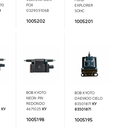
70
FOX
EXPLORER
0
032905106B
SOHC
KY
E9DF12029AA
1005202
1005201
032905106B
KY
E9DF12029AA
BOB.KYOTO
BOB.KYOTO
NEON PIN
DAEWOO CIELO
REDONDO
83501871
KY
0
KY
4671025
KY
83501871
4671025
1005198
1005195