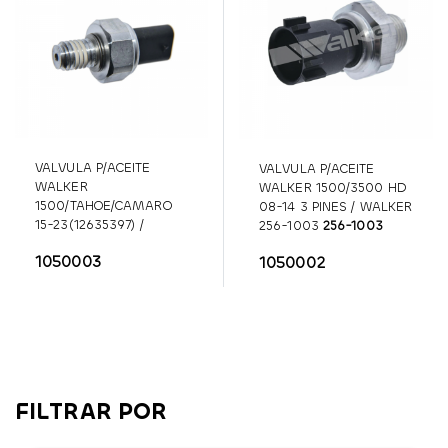
VALVULA P/ACEITE
VALVULA P/ACEITE
WALKER
WALKER 1500/3500 HD
1500/TAHOE/CAMARO
08-14 3 PINES / WALKER
15-23(12635397) /
256-1003
256-1003
WALKER 256-1004
256-
1050003
1050002
1004
FILTRAR POR