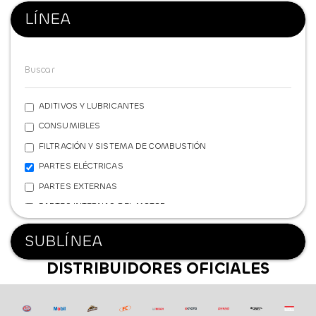
LÍNEA
ADITIVOS Y LUBRICANTES
CONSUMIBLES
FILTRACIÓN Y SISTEMA DE COMBUSTIÓN
PARTES ELÉCTRICAS
PARTES EXTERNAS
PARTES INTERNAS DEL MOTOR
REFRIGERACIÓN
SUBLÍNEA
SISTEMA DE FRENOS
DISTRIBUIDORES OFICIALES
SISTEMA DE SUSPENSIÓN
TRANSMISIÓN Y POTENCIA
FERRETERÍA