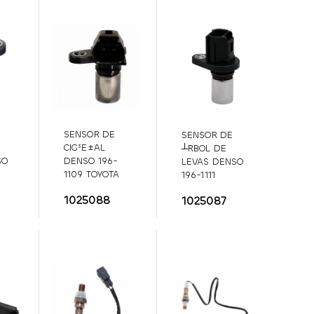
SENSOR DE
SENSOR DE
CIG³E±AL
┴RBOL DE
SO
DENSO 196-
LEVAS DENSO
1109 TOYOTA
196-1111
4RUNNER
196-
TOYOTA / SCION
1025088
1025087
115
1109
196-1111