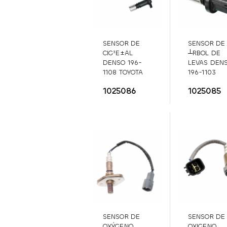
SENSOR DE
SENSOR DE
CIG³E±AL
┴RBOL DE
DENSO 196-
LEVAS DEN
1108 TOYOTA
196-1103
4RUNNER
196-
LEXUS / SCI
1025086
1025085
1108
196-1103
SENSOR DE
SENSOR DE
OXÝGENO
OXIGENO