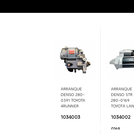
ARRANQUE
ARRANQUE
DENSO 280-
DENSO STR
0391 TOYOTA
280-0169
4RUNNER
TOYOTA LA
(2010-2024)
CRUISER (9
1034003
1034002
280-0391
96); LEXUS
LX450.
280
0169