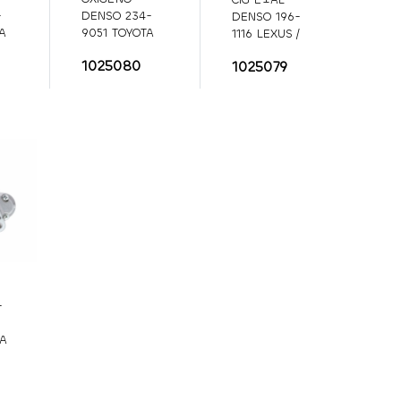
-
DENSO 234-
DENSO 196-
A
9051 TOYOTA
1116 LEXUS /
4RUNNER /
SCION
196-1116
1025080
1025079
LEXUS
234-
9051
-
-
TA
4.0