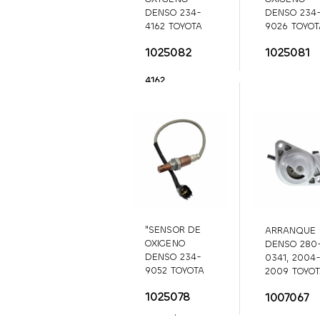
DENSO 234-
DENSO 234
4162 TOYOTA
9026 TOYOT
4RUNNER /
4RUNNER /
1025082
1025081
PICKUP /
LEXUS
234-
SEQUOIA
234-
9026
4162
"SENSOR DE
ARRANQUE
OXIGENO
DENSO 280
DENSO 234-
0341, 2004
9052 TOYOTA
2009 TOYO
COROLLA (05-
4RUNNER,
1025078
1007067
12), MATRIX;
TUNDRA V6 
LEXUS;
280-0341