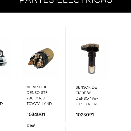
ARRANQUE
SENSOR DE
DENSO STR
CIGüEñAL
280-0168
DENSO 196-
ND
TOYOTA LAND
1113 TOYOTA
5-
CRUISER (94-
4RUNNER
196-
1034001
1025091
96); LEXUS
1113
-
LX450.
280-
0168