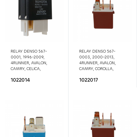
RELAY DENSO 567-
RELAY DENSO 567-
0001, 1996-2009,
0003, 2000-2013,
4RUNNER, AVALON,
4RUNNER, AVALON,
CAMRY, CELICA,
CAMRY, COROLLA,
COROLLA, ES300,
ES300, ES330, ES350,
1022014
1022017
ES330, ES350, GS300,
GS300, GS350, GS430,
GS400, GS430, GX470,
GS450H, HIGHLANDER,
HIGHLANDE
567-0001
LX47
567-0003