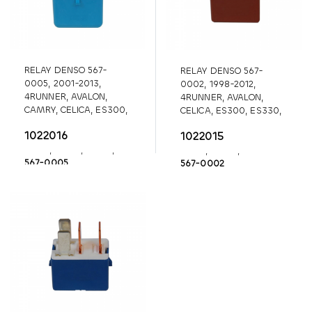
RELAY DENSO 567-
RELAY DENSO 567-
0005, 2001-2013,
0002, 1998-2012,
4RUNNER, AVALON,
4RUNNER, AVALON,
CAMRY, CELICA, ES300,
CELICA, ES300, ES330,
ES330, ES350, ECHO,
GX470, LX470, LAND
1022016
1022015
HIGHLANDER, IS250,
CRUISER, MR2 SPYDER,
IS350, LX470, LX570,
PRIUS, PRIZM, RX400H
567-0005
567-0002