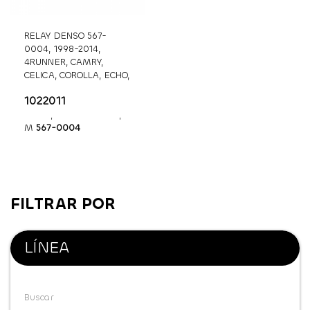
RELAY DENSO 567-
0004, 1998-2014,
4RUNNER, CAMRY,
CELICA, COROLLA, ECHO,
FJ CRUISER, GX470,
1022011
HIGHLANDER, IS300,
LX570, LAND CRUISER,
M
567-0004
FILTRAR POR
LÍNEA