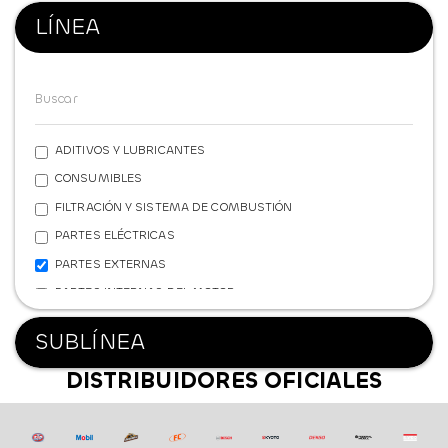
LÍNEA
ADITIVOS Y LUBRICANTES
CONSUMIBLES
FILTRACIÓN Y SISTEMA DE COMBUSTIÓN
PARTES ELÉCTRICAS
PARTES EXTERNAS
PARTES INTERNAS DEL MOTOR
REFRIGERACIÓN
SUBLÍNEA
SISTEMA DE FRENOS
DISTRIBUIDORES OFICIALES
SISTEMA DE SUSPENSIÓN
TRANSMISIÓN Y POTENCIA
FERRETERÍA