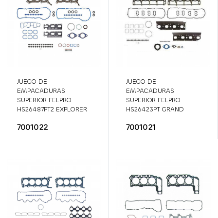
JUEGO DE
JUEGO DE
EMPACADURAS
EMPACADURAS
SUPERIOR FELPRO
SUPERIOR FELPRO
HS26487PT2 EXPLORER
HS26423PT GRAND
3.5L
SFLHS26487PT2
CHEROKEE 4G 5.7L
7001022
7001021
SFLHS26423PT