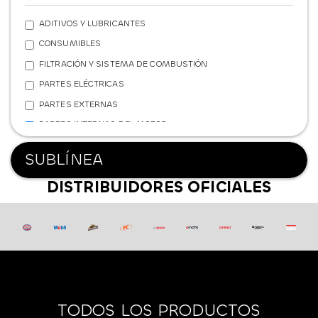
ADITIVOS Y LUBRICANTES
CONSUMIBLES
FILTRACIÓN Y SISTEMA DE COMBUSTIÓN
PARTES ELÉCTRICAS
PARTES EXTERNAS
PARTES INTERNAS DEL MOTOR
REFRIGERACIÓN
SUBLÍNEA
SISTEMA DE FRENOS
DISTRIBUIDORES OFICIALES
SISTEMA DE SUSPENSIÓN
TRANSMISIÓN Y POTENCIA
FERRETERÍA
TODOS LOS PRODUCTOS