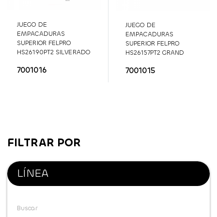
JUEGO DE
JUEGO DE
EMPACADURAS
EMPACADURAS
SUPERIOR FELPRO
SUPERIOR FELPRO
HS26190PT2 SILVERADO
HS26157PT2 GRAND
5.3L 07/13
CHEROKEE 4.7L
7001016
7001015
SFLHS26190PT2
SFLHS26157PT2
FILTRAR POR
LÍNEA