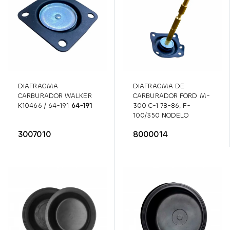
DIAFRAGMA
DIAFRAGMA DE
CARBURADOR WALKER
CARBURADOR FORD M-
K10466 / 64-191
64-191
300 C-1 78-86, F-
100/350 NODELO
NUEVO 200, 250 YFA
3007010
8000014
/WALKER 64-65