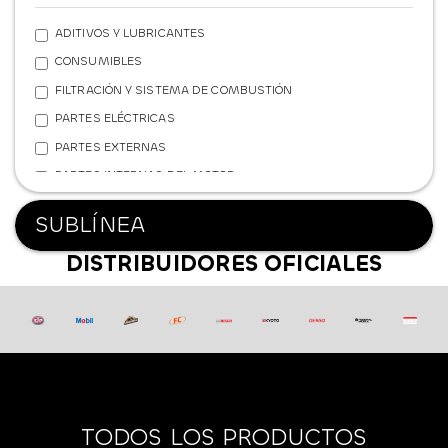
ADITIVOS Y LUBRICANTES
CONSUMIBLES
FILTRACIÓN Y SISTEMA DE COMBUSTIÓN
PARTES ELÉCTRICAS
PARTES EXTERNAS
PARTES INTERNAS DEL MOTOR
REFRIGERACIÓN
SUBLÍNEA
SISTEMA DE FRENOS
DISTRIBUIDORES OFICIALES
SISTEMA DE SUSPENSIÓN
TRANSMISIÓN Y POTENCIA
FERRETERÍA
TODOS LOS PRODUCTOS