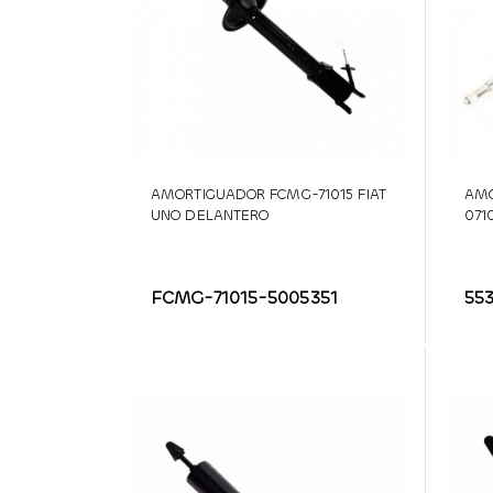
AMORTIGUADOR FCMG-71015 FIAT
AMO
UNO DELANTERO
071
FCMG-71015-5005351
55