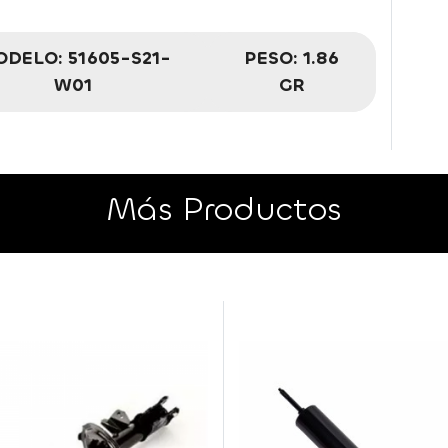
ODELO:
51605-S21-
PESO:
1.86
W01
GR
Más Productos