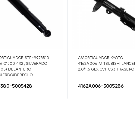
RTIGUADOR STP-9978510
AMORTIGUADOR KYOTO
V C1500 4X2 /SILVERADO
4162A006 MITSUBISHI LANCE
-05) DELANTERO
2.0/1.6 GLX CVT CS3 TRASERO
UIERDO/DERECHO
4380-5005428
4162A006-5005286