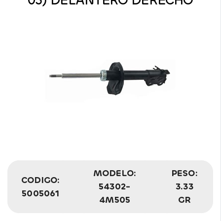
05) DELANTERO DERECHO
MODELO:
PESO:
CODIGO:
54302-
3.33
5005061
4M505
GR