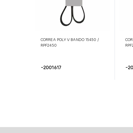
CORREA POLY V BANDO 15450 /
COR
RPF2450
RPF
-2001617
-2