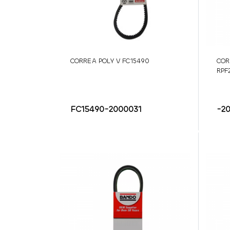
CORREA POLY V FC15490
COR
RPF
FC15490-2000031
-2