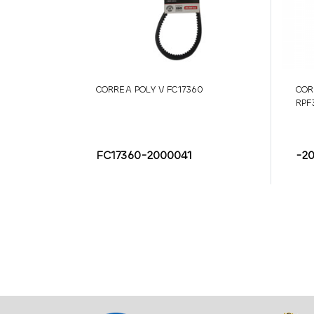
CORREA POLY V FC17360
COR
RPF
FC17360-2000041
-2