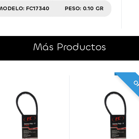
MODELO:
FC17340
PESO:
0.10 GR
Más Productos
OF