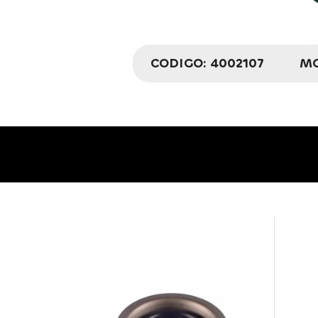
CODIGO:
4002107
MO