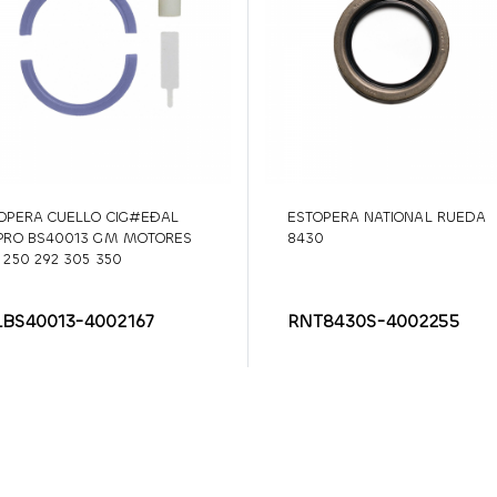
OPERA CUELLO CIG#EÐAL
ESTOPERA NATIONAL RUEDA
PRO BS40013 GM MOTORES
8430
 250 292 305 350
LBS40013-4002167
RNT8430S-4002255