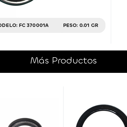
DELO:
FC 370001A
PESO:
0.01 GR
Más Productos