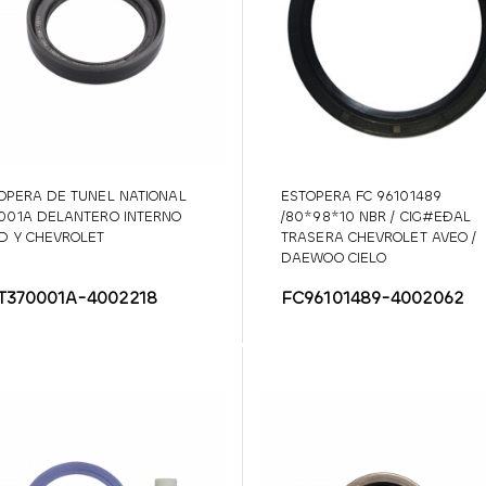
OPERA DE TUNEL NATIONAL
ESTOPERA FC 96101489
001A DELANTERO INTERNO
/80*98*10 NBR / CIG#EÐAL
D Y CHEVROLET
TRASERA CHEVROLET AVEO /
DAEWOO CIELO
T370001A-4002218
FC96101489-4002062