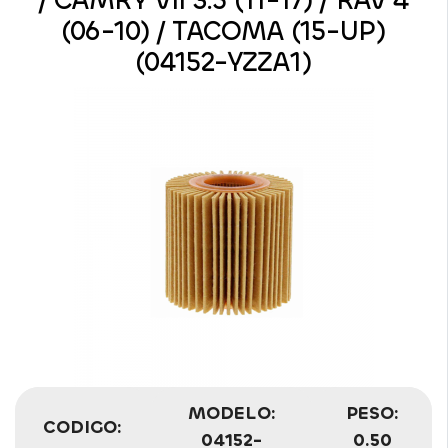
/ CAMRY VII 3.5 (11-17) / RAV 4
(06-10) / TACOMA (15-UP)
(04152-YZZA1)
MODELO:
PESO:
CODIGO:
04152-
0.50