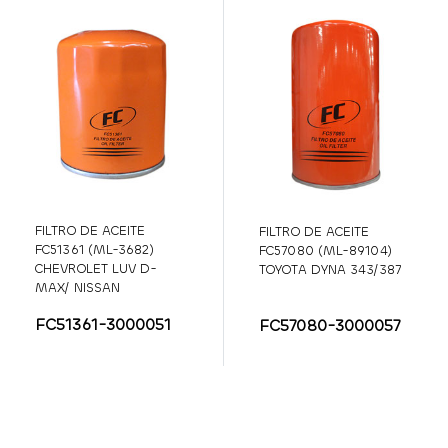
FILTRO DE ACEITE
FILTRO DE ACEITE
FC51361 (ML-3682)
FC57080 (ML-89104)
CHEVROLET LUV D-
TOYOTA DYNA 343/387
MAX/ NISSAN
SENTRA/B13/B14/ INFINI
FC51361-3000051
FC57080-3000057
J30/Q45