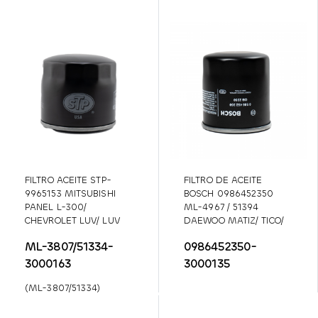
FILTRO ACEITE STP-
FILTRO DE ACEITE
9965153 MITSUBISHI
BOSCH 0986452350
PANEL L-300/
ML-4967 / 51394
CHEVROLET LUV/ LUV
DAEWOO MATIZ/ TICO/
D-MAX/ FORD FESTIVA/
TOYOTA CAMRY/
ML-3807/51334-
0986452350-
HYUNDAI ACCENT/
CELICA/ COROLLA/
ELANTRA/ GETZ/
STARLET/ TERIOS
3000163
3000135
TUCSON/ SANTA FE
(ML-3807/51334)