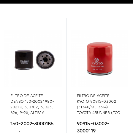
FILTRO DE ACEITE
FILTRO DE ACEITE
DENSO 150-2002,1980-
KYOTO 90915-03002
2021 2, 3, 370Z, 6, 323,
(51348/ML-3614)
626, 9-2X, ALTIMA,
TOYOTA 4RUNNER (TOD
ASPIRE, B2000, B2200,
150-2002-3000185
90915-03002-
BAJA,CAPRI, CUBE, EX35,
EX37,
3000119