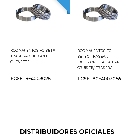
RODAMIENTOS FC SET9
RODAMIENTOS FC
TRASERA CHEVROLET
SET80 TRASERA
CHEVETTE
EXTERIOR TOYOTA LAND
CRUISER/ TRASERA
INTERIOR TOYOTA
FCSET9-4003025
FCSET80-4003066
BURBUJA
DISTRIBUIDORES OFICIALES