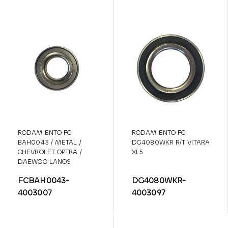
RODAMIENTO FC
RODAMIENTO FC
BAH0043 / METAL /
DG4080WKR R/T VITARA
CHEVROLET OPTRA /
XL5
DAEWOO LANOS
(DELANTERA)
FCBAH0043-
DG4080WKR-
4003007
4003097