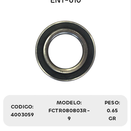
ENT-610
MODELO:
PESO:
CODIGO:
FCTR080803R-
0.65
4003059
9
GR