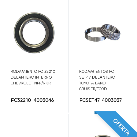
RODAMIENTO FC 32210
RODAMIENTOS FC
DELANTERO INTERNO
SET47 DELANTERO
CHEVROLET NPR/NKR
TOYOTA LAND
CRUISER/FORD
FAIRLANE/F-350/JEEP
FC32210-4003046
FCSET47-4003037
CJ5/MITSUBISHI
MONTERO
OFERTA