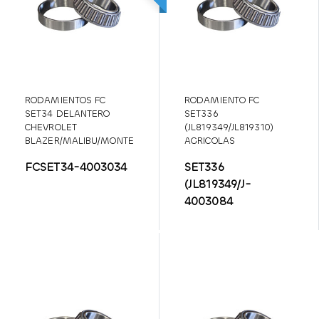
RODAMIENTOS FC
RODAMIENTO FC
SET34 DELANTERO
SET336
CHEVROLET
(JL819349/JL819310)
BLAZER/MALIBU/MONTE
AGRICOLAS
CARLO/S-10
FCSET34-4003034
SET336
(JL819349/J-
4003084