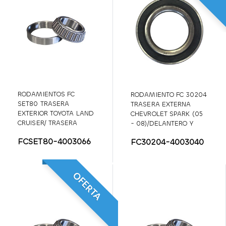
RODAMIENTOS FC
RODAMIENTO FC 30204
SET80 TRASERA
TRASERA EXTERNA
EXTERIOR TOYOTA LAND
CHEVROLET SPARK (05
CRUISER/ TRASERA
- 08)/DELANTERO Y
INTERIOR TOYOTA
TRASERA EXTERNA
FCSET80-4003066
FC30204-4003040
BURBUJA
DAEWOO MATIZ
OFERTA