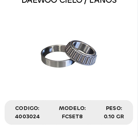
DAEWOO CIELO / LANOS
CODIGO:
MODELO:
PESO:
4003024
FCSET8
0.10 GR