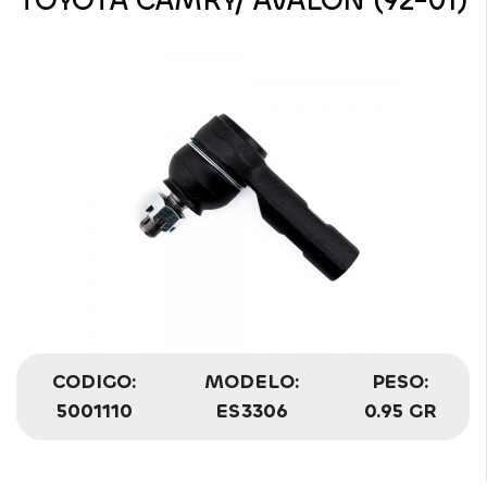
TOYOTA CAMRY/ AVALON (92-01)
CODIGO:
MODELO:
PESO:
5001110
ES3306
0.95 GR