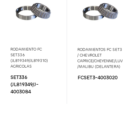
RODAMIENTO FC
RODAMIENTOS FC SET3
SET336
/ CHEVROLET
(JL819349/JL819310)
CAPRICE/CHEYENNE/LUV
AGRICOLAS
/MALIBU (DELANTERA)
SET336
FCSET3-4003020
(JL819349/J-
4003084