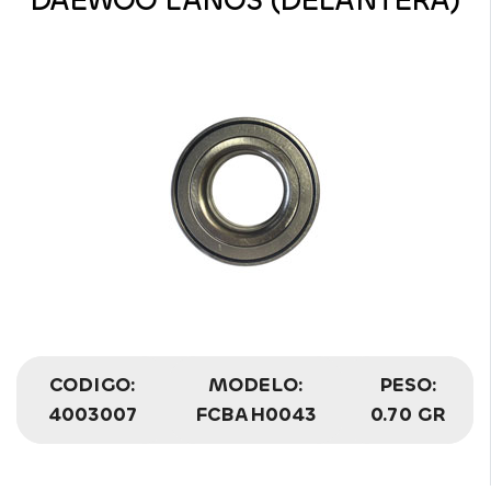
DAEWOO LANOS (DELANTERA)
CODIGO:
MODELO:
PESO:
4003007
FCBAH0043
0.70 GR